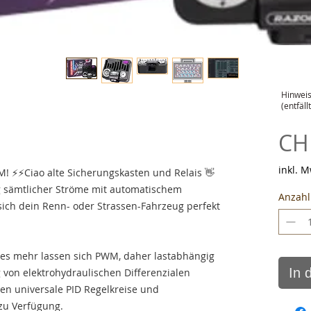
Hinweis
(entfäl
CH
inkl. 
DM! ⚡️⚡️Ciao alte Sicherungskasten und Relais 👋
ng sämtlicher Ströme mit automatischem
Anzahl
 sich dein Renn- oder Strassen-Fahrzeug perfekt
les mehr lassen sich PWM, daher lastabhängig
In 
g von elektrohydraulischen Differenzialen
hen universale PID Regelkreise und
 zu Verfügung.