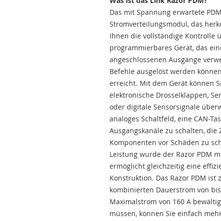
Was ist das Link Razor PDM?
Das mit Spannung erwartete PDM v
Stromverteilungsmodul, das herk
Ihnen die vollständige Kontrolle 
programmierbares Gerät, das eine 
angeschlossenen Ausgänge verwen
Befehle ausgelöst werden könne
erreicht. Mit dem Gerät können S
elektronische Drosselklappen, Se
oder digitale Sensorsignale überw
analoges Schaltfeld, eine CAN-Ta
Ausgangskanäle zu schalten, die 
Komponenten vor Schäden zu sch
Leistung wurde der Razor PDM mi
ermöglicht gleichzeitig eine effi
Konstruktion. Das Razor PDM ist 
kombinierten Dauerstrom von bis
Maximalstrom von 160 A bewälti
müssen, können Sie einfach meh