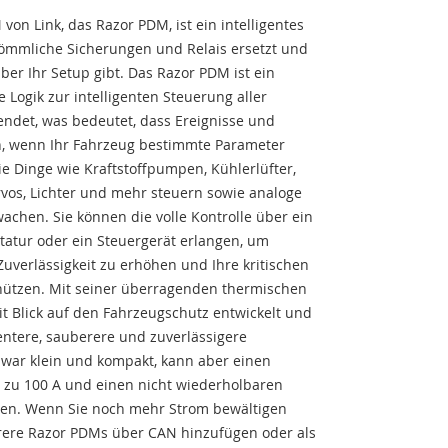
on Link, das Razor PDM, ist ein intelligentes
ömmliche Sicherungen und Relais ersetzt und
über Ihr Setup gibt. Das Razor PDM ist ein
Logik zur intelligenten Steuerung aller
det, was bedeutet, dass Ereignisse und
n, wenn Ihr Fahrzeug bestimmte Parameter
ie Dinge wie Kraftstoffpumpen, Kühlerlüfter,
rvos, Lichter und mehr steuern sowie analoge
achen. Sie können die volle Kontrolle über ein
statur oder ein Steuergerät erlangen, um
Zuverlässigkeit zu erhöhen und Ihre kritischen
ützen. Mit seiner überragenden thermischen
t Blick auf den Fahrzeugschutz entwickelt und
zientere, sauberere und zuverlässigere
zwar klein und kompakt, kann aber einen
 zu 100 A und einen nicht wiederholbaren
gen. Wenn Sie noch mehr Strom bewältigen
rere Razor PDMs über CAN hinzufügen oder als